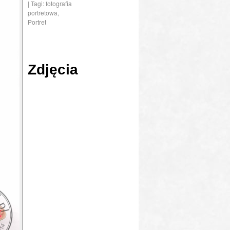
| Tagi:
fotografia
portretowa
,
Portret
Zdjęcia