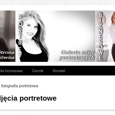
fia biznesowa
Cennik
Kontakt
:
fotografia portretowa
jęcia portretowe