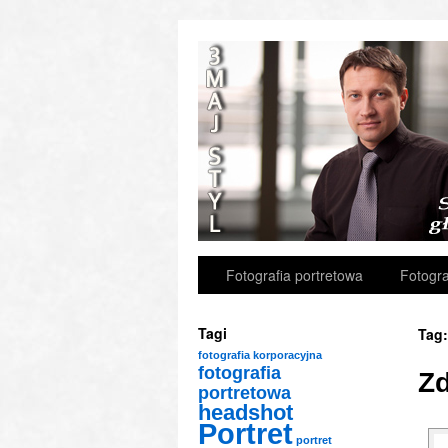
Fotografia portretowa
Fotogra
Tagi
Tag
fotografia korporacyjna
fotografia
Zd
portretowa
headshot
Portret
portret