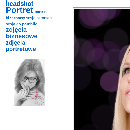
headshot
Portret
portret
biznesowy
sesja aktorska
sesja do portfolio
zdjęcia
biznesowe
zdjęcia
portretowe